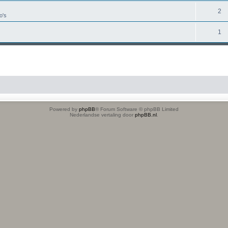
2
o's
1
Powered by
phpBB
® Forum Software © phpBB Limited
Nederlandse vertaling door
phpBB.nl
.