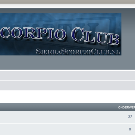
ONDERWE
32
0