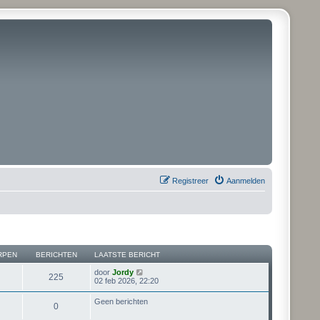
Registreer
Aanmelden
RPEN
BERICHTEN
LAATSTE BERICHT
B
door
Jordy
225
e
02 feb 2026, 22:20
k
i
Geen berichten
0
j
k