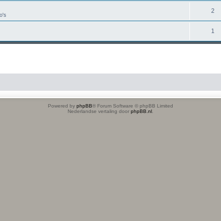
2
o's
1
Powered by
phpBB
® Forum Software © phpBB Limited
Nederlandse vertaling door
phpBB.nl
.