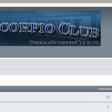
ONDERWE
32
0