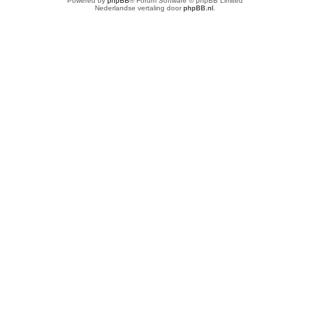
Powered by
phpBB
® Forum Software © phpBB Limited
Nederlandse vertaling door
phpBB.nl
.