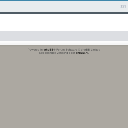
123
Powered by
phpBB
® Forum Software © phpBB Limited
Nederlandse vertaling door
phpBB.nl
.