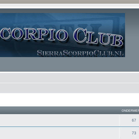
ONDERWE
67
73