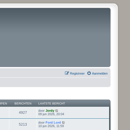
Registreer
Aanmelden
RPEN
BERICHTEN
LAATSTE BERICHT
B
door
Jordy
4927
e
09 jun 2026, 20:04
k
i
B
door
Ford Lord
5213
j
e
10 jun 2026, 11:59
k
k