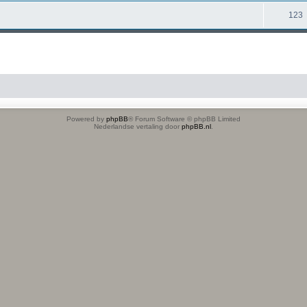
123
Powered by
phpBB
® Forum Software © phpBB Limited
Nederlandse vertaling door
phpBB.nl
.