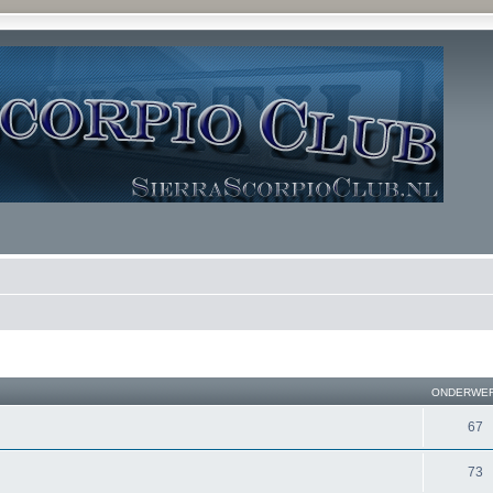
ONDERWE
67
73