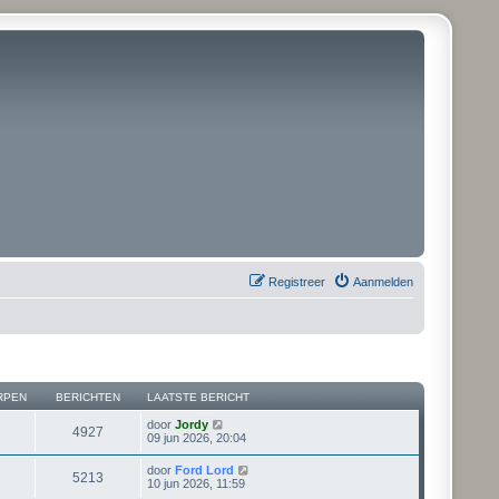
Registreer
Aanmelden
RPEN
BERICHTEN
LAATSTE BERICHT
B
door
Jordy
4927
e
09 jun 2026, 20:04
k
i
B
door
Ford Lord
5213
j
e
10 jun 2026, 11:59
k
k