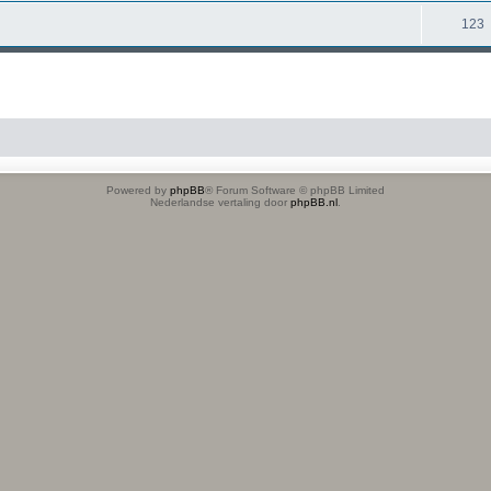
123
Powered by
phpBB
® Forum Software © phpBB Limited
Nederlandse vertaling door
phpBB.nl
.