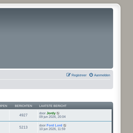
Registreer
Aanmelden
RPEN
BERICHTEN
LAATSTE BERICHT
B
door
Jordy
4927
e
09 jun 2026, 20:04
k
i
B
door
Ford Lord
5213
j
e
10 jun 2026, 11:59
k
k