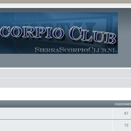
ONDERWE
67
73