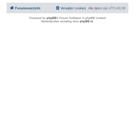
Forumoverzicht
Verwijder cookies
Alle tijden zijn
UTC+01:00
Powered by
phpBB
® Forum Software © phpBB Limited
Nederlandse vertaling door
phpBB.nl
.