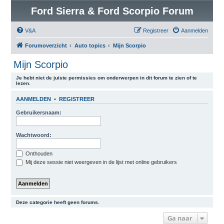
Ford Sierra & Ford Scorpio Forum
V&A
Registreer
Aanmelden
Forumoverzicht
Auto topics
Mijn Scorpio
Mijn Scorpio
Je hebt niet de juiste permissies om onderwerpen in dit forum te zien of te
lezen.
AANMELDEN
•
REGISTREER
Gebruikersnaam:
Wachtwoord:
Onthouden
Mij deze sessie niet weergeven in de lijst met online gebruikers
Deze categorie heeft geen forums.
Ga naar