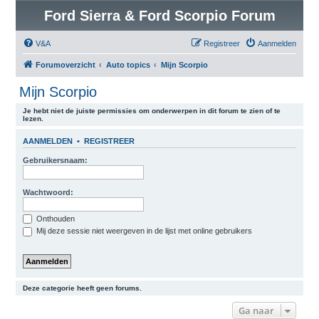
Ford Sierra & Ford Scorpio Forum
V&A
Registreer
Aanmelden
Forumoverzicht
Auto topics
Mijn Scorpio
Mijn Scorpio
Je hebt niet de juiste permissies om onderwerpen in dit forum te zien of te
lezen.
AANMELDEN
•
REGISTREER
Gebruikersnaam:
Wachtwoord:
Onthouden
Mij deze sessie niet weergeven in de lijst met online gebruikers
Deze categorie heeft geen forums.
Ga naar