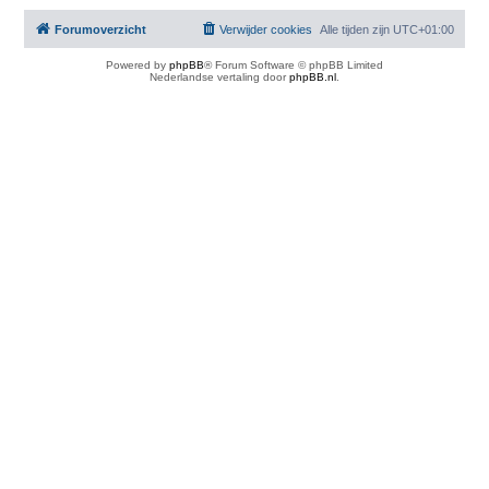
Forumoverzicht
Verwijder cookies
Alle tijden zijn
UTC+01:00
Powered by
phpBB
® Forum Software © phpBB Limited
Nederlandse vertaling door
phpBB.nl
.