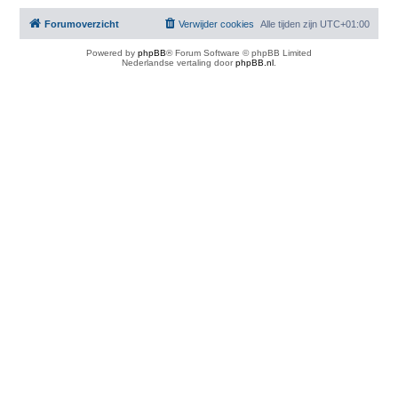
Forumoverzicht
Verwijder cookies
Alle tijden zijn
UTC+01:00
Powered by
phpBB
® Forum Software © phpBB Limited
Nederlandse vertaling door
phpBB.nl
.