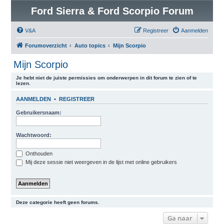
Ford Sierra & Ford Scorpio Forum
V&A
Registreer
Aanmelden
Forumoverzicht
Auto topics
Mijn Scorpio
Mijn Scorpio
Je hebt niet de juiste permissies om onderwerpen in dit forum te zien of te
lezen.
AANMELDEN
•
REGISTREER
Gebruikersnaam:
Wachtwoord:
Onthouden
Mij deze sessie niet weergeven in de lijst met online gebruikers
Deze categorie heeft geen forums.
Ga naar