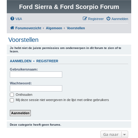
Ford Sierra & Ford Scorpio Forum
V&A
Registreer
Aanmelden
Forumoverzicht
Algemeen
Voorstellen
Voorstellen
Je hebt niet de juiste permissies om onderwerpen in dit forum te zien of te
lezen.
AANMELDEN
•
REGISTREER
Gebruikersnaam:
Wachtwoord:
Onthouden
Mij deze sessie niet weergeven in de lijst met online gebruikers
Deze categorie heeft geen forums.
Ga naar