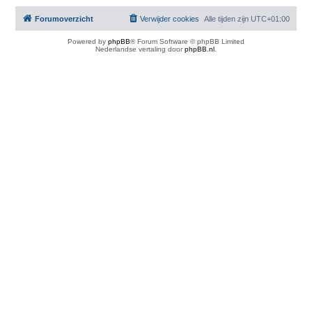
Forumoverzicht
Verwijder cookies
Alle tijden zijn
UTC+01:00
Powered by
phpBB
® Forum Software © phpBB Limited
Nederlandse vertaling door
phpBB.nl
.