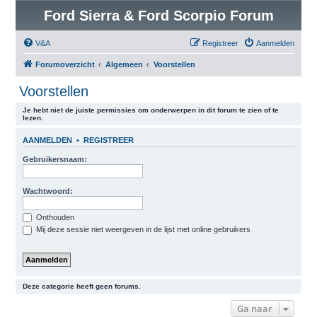
Ford Sierra & Ford Scorpio Forum
V&A
Registreer
Aanmelden
Forumoverzicht
Algemeen
Voorstellen
Voorstellen
Je hebt niet de juiste permissies om onderwerpen in dit forum te zien of te
lezen.
AANMELDEN
•
REGISTREER
Gebruikersnaam:
Wachtwoord:
Onthouden
Mij deze sessie niet weergeven in de lijst met online gebruikers
Deze categorie heeft geen forums.
Ga naar