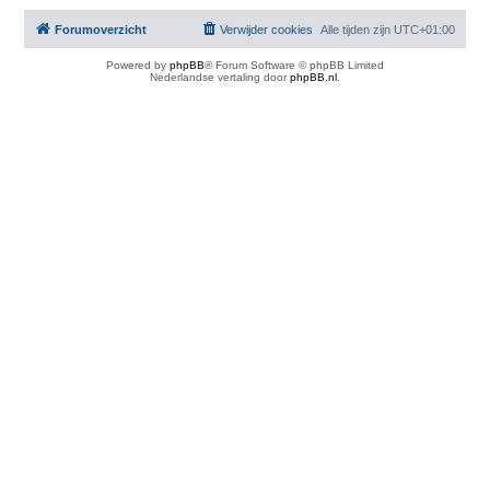
Forumoverzicht
Verwijder cookies
Alle tijden zijn
UTC+01:00
Powered by
phpBB
® Forum Software © phpBB Limited
Nederlandse vertaling door
phpBB.nl
.