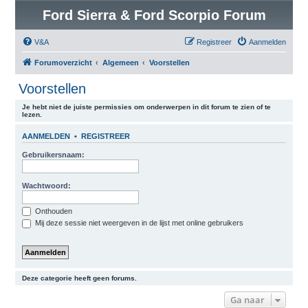
Ford Sierra & Ford Scorpio Forum
V&A
Registreer
Aanmelden
Forumoverzicht
Algemeen
Voorstellen
Voorstellen
Je hebt niet de juiste permissies om onderwerpen in dit forum te zien of te
lezen.
AANMELDEN
•
REGISTREER
Gebruikersnaam:
Wachtwoord:
Onthouden
Mij deze sessie niet weergeven in de lijst met online gebruikers
Deze categorie heeft geen forums.
Ga naar