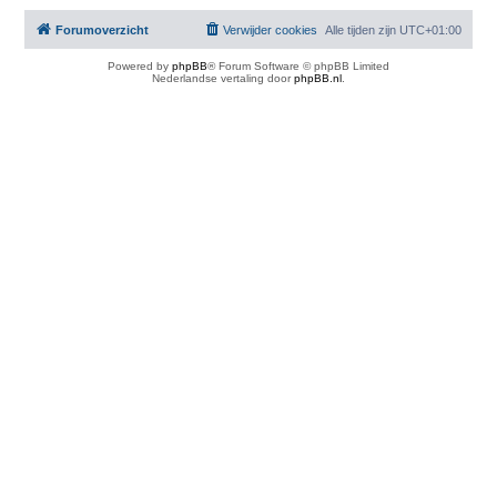
Forumoverzicht
Verwijder cookies
Alle tijden zijn
UTC+01:00
Powered by
phpBB
® Forum Software © phpBB Limited
Nederlandse vertaling door
phpBB.nl
.