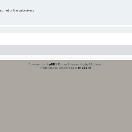
jst met online gebruikers
Powered by
phpBB
® Forum Software © phpBB Limited
Nederlandse vertaling door
phpBB.nl
.