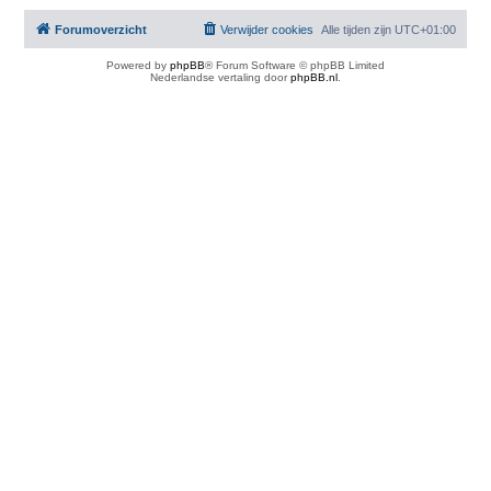
Forumoverzicht
Verwijder cookies
Alle tijden zijn
UTC+01:00
Powered by
phpBB
® Forum Software © phpBB Limited
Nederlandse vertaling door
phpBB.nl
.