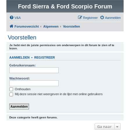
Ford Sierra & Ford Scorpio Forum
V&A
Registreer
Aanmelden
Forumoverzicht
Algemeen
Voorstellen
Voorstellen
Je hebt niet de juiste permissies om onderwerpen in dit forum te zien of te
lezen.
AANMELDEN
•
REGISTREER
Gebruikersnaam:
Wachtwoord:
Onthouden
Mij deze sessie niet weergeven in de lijst met online gebruikers
Deze categorie heeft geen forums.
Ga naar