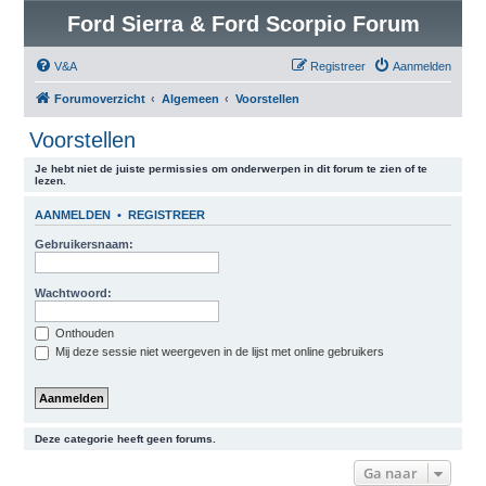
Ford Sierra & Ford Scorpio Forum
V&A
Registreer
Aanmelden
Forumoverzicht
Algemeen
Voorstellen
Voorstellen
Je hebt niet de juiste permissies om onderwerpen in dit forum te zien of te
lezen.
AANMELDEN
•
REGISTREER
Gebruikersnaam:
Wachtwoord:
Onthouden
Mij deze sessie niet weergeven in de lijst met online gebruikers
Deze categorie heeft geen forums.
Ga naar