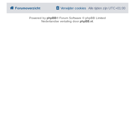
Forumoverzicht
Verwijder cookies
Alle tijden zijn
UTC+01:00
Powered by
phpBB
® Forum Software © phpBB Limited
Nederlandse vertaling door
phpBB.nl
.