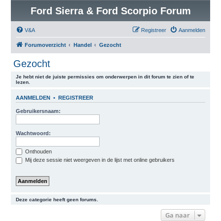
Ford Sierra & Ford Scorpio Forum
V&A
Registreer
Aanmelden
Forumoverzicht
Handel
Gezocht
Gezocht
Je hebt niet de juiste permissies om onderwerpen in dit forum te zien of te
lezen.
AANMELDEN
•
REGISTREER
Gebruikersnaam:
Wachtwoord:
Onthouden
Mij deze sessie niet weergeven in de lijst met online gebruikers
Deze categorie heeft geen forums.
Ga naar