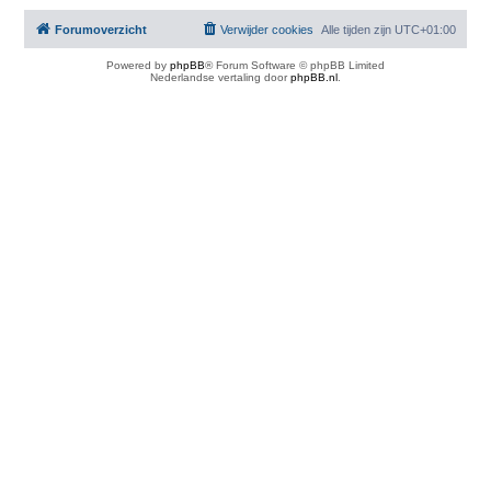
Forumoverzicht
Verwijder cookies
Alle tijden zijn
UTC+01:00
Powered by
phpBB
® Forum Software © phpBB Limited
Nederlandse vertaling door
phpBB.nl
.