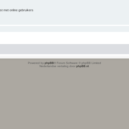
jst met online gebruikers
Powered by
phpBB
® Forum Software © phpBB Limited
Nederlandse vertaling door
phpBB.nl
.