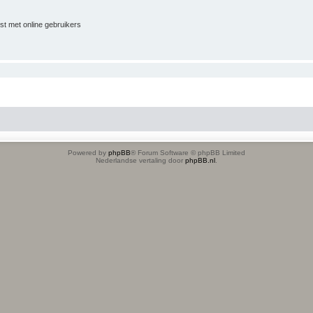
jst met online gebruikers
Powered by
phpBB
® Forum Software © phpBB Limited
Nederlandse vertaling door
phpBB.nl
.