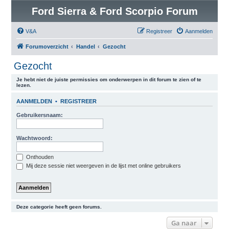
Ford Sierra & Ford Scorpio Forum
V&A
Registreer
Aanmelden
Forumoverzicht
Handel
Gezocht
Gezocht
Je hebt niet de juiste permissies om onderwerpen in dit forum te zien of te
lezen.
AANMELDEN
•
REGISTREER
Gebruikersnaam:
Wachtwoord:
Onthouden
Mij deze sessie niet weergeven in de lijst met online gebruikers
Deze categorie heeft geen forums.
Ga naar