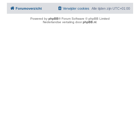
Forumoverzicht
Verwijder cookies
Alle tijden zijn
UTC+01:00
Powered by
phpBB
® Forum Software © phpBB Limited
Nederlandse vertaling door
phpBB.nl
.