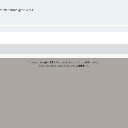
jst met online gebruikers
Powered by
phpBB
® Forum Software © phpBB Limited
Nederlandse vertaling door
phpBB.nl
.