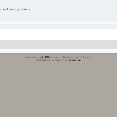
jst met online gebruikers
Powered by
phpBB
® Forum Software © phpBB Limited
Nederlandse vertaling door
phpBB.nl
.