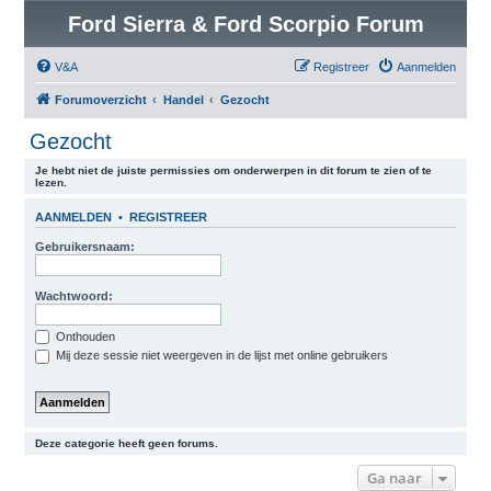
Ford Sierra & Ford Scorpio Forum
V&A
Registreer
Aanmelden
Forumoverzicht
Handel
Gezocht
Gezocht
Je hebt niet de juiste permissies om onderwerpen in dit forum te zien of te
lezen.
AANMELDEN
•
REGISTREER
Gebruikersnaam:
Wachtwoord:
Onthouden
Mij deze sessie niet weergeven in de lijst met online gebruikers
Deze categorie heeft geen forums.
Ga naar