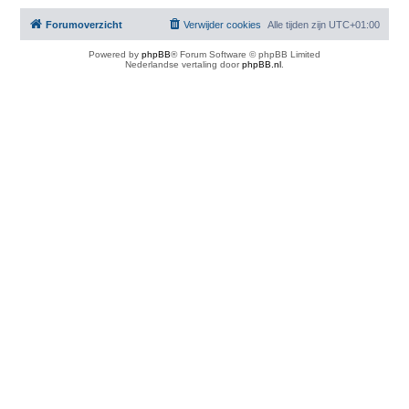
Forumoverzicht
Verwijder cookies
Alle tijden zijn
UTC+01:00
Powered by
phpBB
® Forum Software © phpBB Limited
Nederlandse vertaling door
phpBB.nl
.