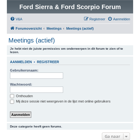
Ford Sierra & Ford Scorpio Forum
V&A
Registreer
Aanmelden
Forumoverzicht
Meetings
Meetings (actief)
Meetings (actief)
Je hebt niet de juiste permissies om onderwerpen in dit forum te zien of te
lezen.
AANMELDEN
•
REGISTREER
Gebruikersnaam:
Wachtwoord:
Onthouden
Mij deze sessie niet weergeven in de lijst met online gebruikers
Deze categorie heeft geen forums.
Ga naar