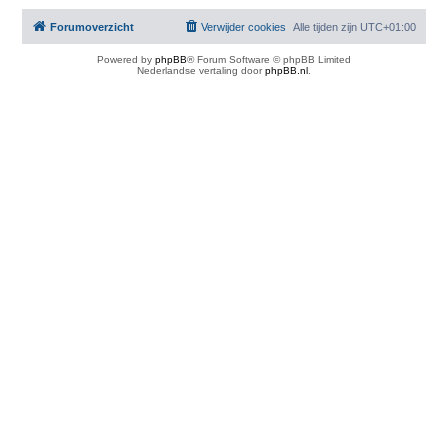
Forumoverzicht
Verwijder cookies
Alle tijden zijn
UTC+01:00
Powered by
phpBB
® Forum Software © phpBB Limited
Nederlandse vertaling door
phpBB.nl
.