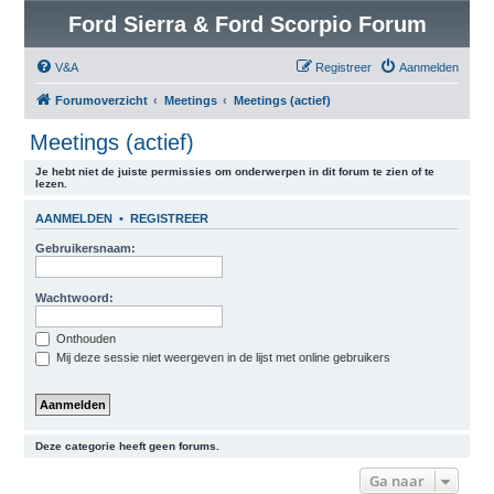
Ford Sierra & Ford Scorpio Forum
V&A
Registreer
Aanmelden
Forumoverzicht
Meetings
Meetings (actief)
Meetings (actief)
Je hebt niet de juiste permissies om onderwerpen in dit forum te zien of te
lezen.
AANMELDEN
•
REGISTREER
Gebruikersnaam:
Wachtwoord:
Onthouden
Mij deze sessie niet weergeven in de lijst met online gebruikers
Deze categorie heeft geen forums.
Ga naar