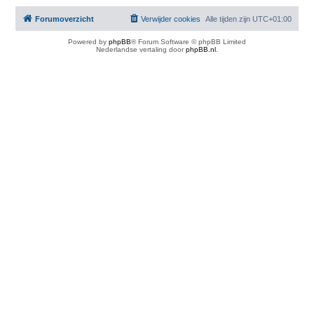
Forumoverzicht
Verwijder cookies
Alle tijden zijn
UTC+01:00
Powered by
phpBB
® Forum Software © phpBB Limited
Nederlandse vertaling door
phpBB.nl
.