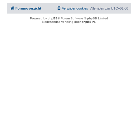
Forumoverzicht
Verwijder cookies
Alle tijden zijn
UTC+01:00
Powered by
phpBB
® Forum Software © phpBB Limited
Nederlandse vertaling door
phpBB.nl
.