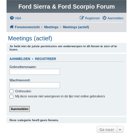
Ford Sierra & Ford Scorpio Forum
V&A
Registreer
Aanmelden
Forumoverzicht
Meetings
Meetings (actief)
Meetings (actief)
Je hebt niet de juiste permissies om onderwerpen in dit forum te zien of te
lezen.
AANMELDEN
•
REGISTREER
Gebruikersnaam:
Wachtwoord:
Onthouden
Mij deze sessie niet weergeven in de lijst met online gebruikers
Deze categorie heeft geen forums.
Ga naar