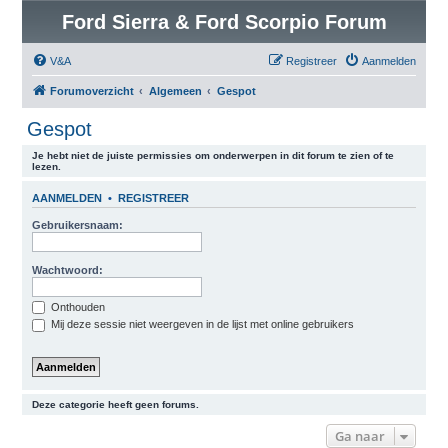
Ford Sierra & Ford Scorpio Forum
V&A
Registreer
Aanmelden
Forumoverzicht
Algemeen
Gespot
Gespot
Je hebt niet de juiste permissies om onderwerpen in dit forum te zien of te
lezen.
AANMELDEN
•
REGISTREER
Gebruikersnaam:
Wachtwoord:
Onthouden
Mij deze sessie niet weergeven in de lijst met online gebruikers
Deze categorie heeft geen forums.
Ga naar