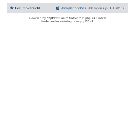
Forumoverzicht
Verwijder cookies
Alle tijden zijn
UTC+01:00
Powered by
phpBB
® Forum Software © phpBB Limited
Nederlandse vertaling door
phpBB.nl
.