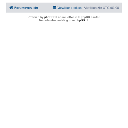
Forumoverzicht
Verwijder cookies
Alle tijden zijn
UTC+01:00
Powered by
phpBB
® Forum Software © phpBB Limited
Nederlandse vertaling door
phpBB.nl
.