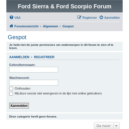
Ford Sierra & Ford Scorpio Forum
V&A
Registreer
Aanmelden
Forumoverzicht
Algemeen
Gespot
Gespot
Je hebt niet de juiste permissies om onderwerpen in dit forum te zien of te
lezen.
AANMELDEN
•
REGISTREER
Gebruikersnaam:
Wachtwoord:
Onthouden
Mij deze sessie niet weergeven in de lijst met online gebruikers
Deze categorie heeft geen forums.
Ga naar