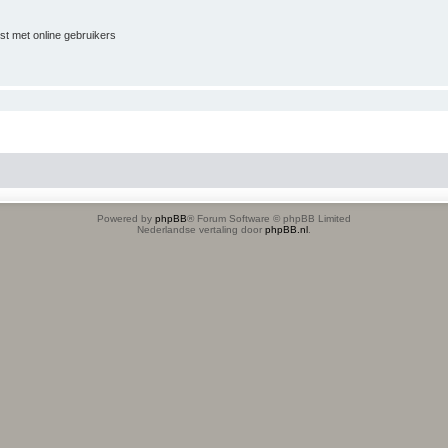
jst met online gebruikers
Powered by
phpBB
® Forum Software © phpBB Limited
Nederlandse vertaling door
phpBB.nl
.