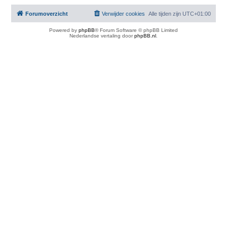
Forumoverzicht
Verwijder cookies
Alle tijden zijn
UTC+01:00
Powered by
phpBB
® Forum Software © phpBB Limited
Nederlandse vertaling door
phpBB.nl
.