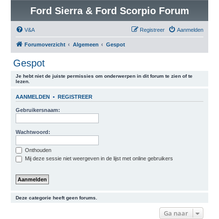
Ford Sierra & Ford Scorpio Forum
V&A
Registreer
Aanmelden
Forumoverzicht
Algemeen
Gespot
Gespot
Je hebt niet de juiste permissies om onderwerpen in dit forum te zien of te
lezen.
AANMELDEN
•
REGISTREER
Gebruikersnaam:
Wachtwoord:
Onthouden
Mij deze sessie niet weergeven in de lijst met online gebruikers
Deze categorie heeft geen forums.
Ga naar