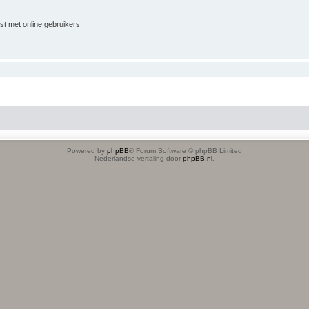
jst met online gebruikers
Powered by
phpBB
® Forum Software © phpBB Limited
Nederlandse vertaling door
phpBB.nl
.