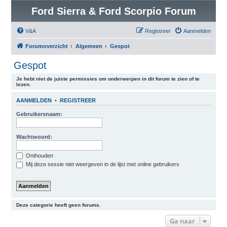
Ford Sierra & Ford Scorpio Forum
V&A
Registreer
Aanmelden
Forumoverzicht
Algemeen
Gespot
Gespot
Je hebt niet de juiste permissies om onderwerpen in dit forum te zien of te
lezen.
AANMELDEN
•
REGISTREER
Gebruikersnaam:
Wachtwoord:
Onthouden
Mij deze sessie niet weergeven in de lijst met online gebruikers
Deze categorie heeft geen forums.
Ga naar