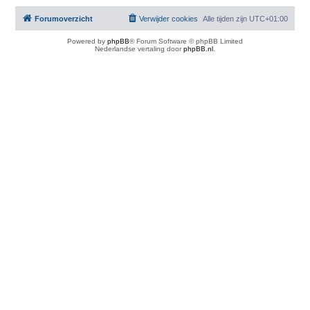
Forumoverzicht
Verwijder cookies
Alle tijden zijn
UTC+01:00
Powered by
phpBB
® Forum Software © phpBB Limited
Nederlandse vertaling door
phpBB.nl
.