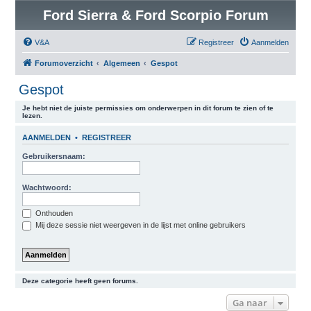
Ford Sierra & Ford Scorpio Forum
V&A
Registreer
Aanmelden
Forumoverzicht
Algemeen
Gespot
Gespot
Je hebt niet de juiste permissies om onderwerpen in dit forum te zien of te
lezen.
AANMELDEN
•
REGISTREER
Gebruikersnaam:
Wachtwoord:
Onthouden
Mij deze sessie niet weergeven in de lijst met online gebruikers
Deze categorie heeft geen forums.
Ga naar