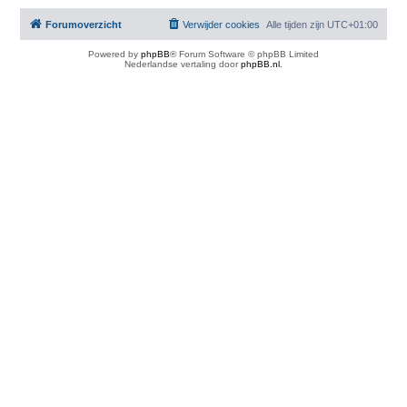
Forumoverzicht
Verwijder cookies
Alle tijden zijn
UTC+01:00
Powered by
phpBB
® Forum Software © phpBB Limited
Nederlandse vertaling door
phpBB.nl
.