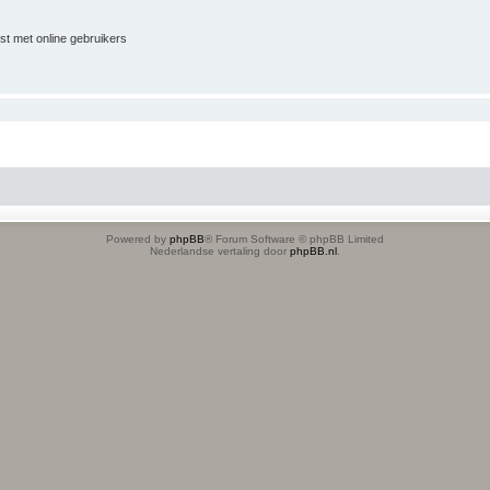
jst met online gebruikers
Powered by
phpBB
® Forum Software © phpBB Limited
Nederlandse vertaling door
phpBB.nl
.