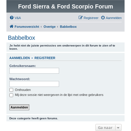
Ford Sierra & Ford Scorpio Forum
V&A
Registreer
Aanmelden
Forumoverzicht
Overige
Babbelbox
Babbelbox
Je hebt niet de juiste permissies om onderwerpen in dit forum te zien of te
lezen.
AANMELDEN
•
REGISTREER
Gebruikersnaam:
Wachtwoord:
Onthouden
Mij deze sessie niet weergeven in de lijst met online gebruikers
Deze categorie heeft geen forums.
Ga naar