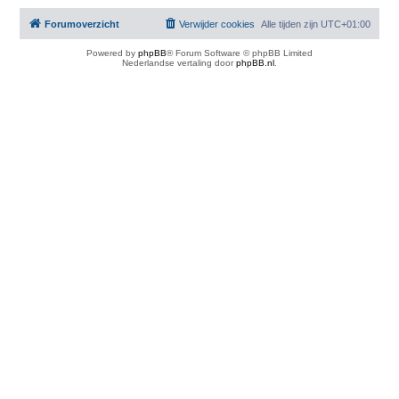
Forumoverzicht
Verwijder cookies
Alle tijden zijn
UTC+01:00
Powered by
phpBB
® Forum Software © phpBB Limited
Nederlandse vertaling door
phpBB.nl
.