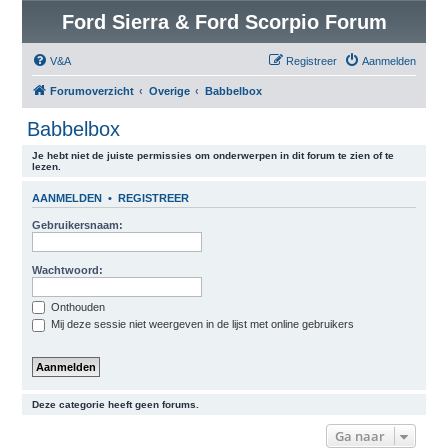
Ford Sierra & Ford Scorpio Forum
V&A
Registreer
Aanmelden
Forumoverzicht
Overige
Babbelbox
Babbelbox
Je hebt niet de juiste permissies om onderwerpen in dit forum te zien of te
lezen.
AANMELDEN
•
REGISTREER
Gebruikersnaam:
Wachtwoord:
Onthouden
Mij deze sessie niet weergeven in de lijst met online gebruikers
Deze categorie heeft geen forums.
Ga naar