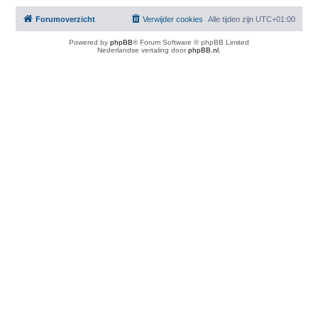
Forumoverzicht
Verwijder cookies
Alle tijden zijn
UTC+01:00
Powered by
phpBB
® Forum Software © phpBB Limited
Nederlandse vertaling door
phpBB.nl
.