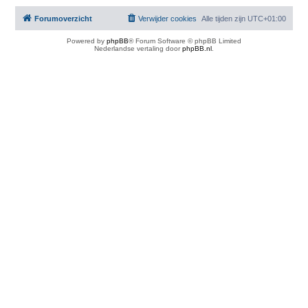
Forumoverzicht
Verwijder cookies
Alle tijden zijn
UTC+01:00
Powered by
phpBB
® Forum Software © phpBB Limited
Nederlandse vertaling door
phpBB.nl
.