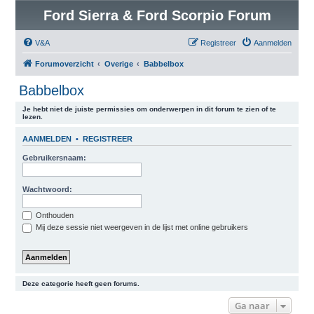
Ford Sierra & Ford Scorpio Forum
V&A
Registreer
Aanmelden
Forumoverzicht
Overige
Babbelbox
Babbelbox
Je hebt niet de juiste permissies om onderwerpen in dit forum te zien of te
lezen.
AANMELDEN
•
REGISTREER
Gebruikersnaam:
Wachtwoord:
Onthouden
Mij deze sessie niet weergeven in de lijst met online gebruikers
Deze categorie heeft geen forums.
Ga naar