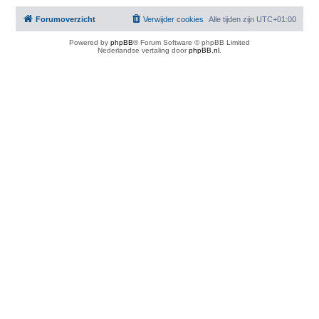
Forumoverzicht
Verwijder cookies
Alle tijden zijn
UTC+01:00
Powered by
phpBB
® Forum Software © phpBB Limited
Nederlandse vertaling door
phpBB.nl
.