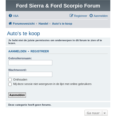
Ford Sierra & Ford Scorpio Forum
V&A
Registreer
Aanmelden
Forumoverzicht
Handel
Auto's te koop
Auto's te koop
Je hebt niet de juiste permissies om onderwerpen in dit forum te zien of te
lezen.
AANMELDEN
•
REGISTREER
Gebruikersnaam:
Wachtwoord:
Onthouden
Mij deze sessie niet weergeven in de lijst met online gebruikers
Deze categorie heeft geen forums.
Ga naar