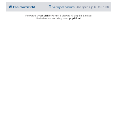
Forumoverzicht
Verwijder cookies
Alle tijden zijn
UTC+01:00
Powered by
phpBB
® Forum Software © phpBB Limited
Nederlandse vertaling door
phpBB.nl
.