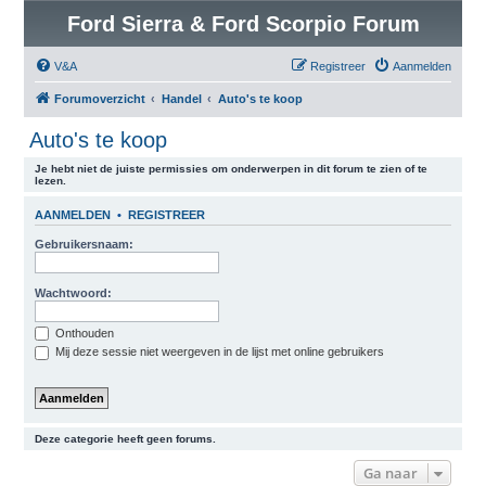
Ford Sierra & Ford Scorpio Forum
V&A
Registreer
Aanmelden
Forumoverzicht
Handel
Auto's te koop
Auto's te koop
Je hebt niet de juiste permissies om onderwerpen in dit forum te zien of te
lezen.
AANMELDEN
•
REGISTREER
Gebruikersnaam:
Wachtwoord:
Onthouden
Mij deze sessie niet weergeven in de lijst met online gebruikers
Deze categorie heeft geen forums.
Ga naar