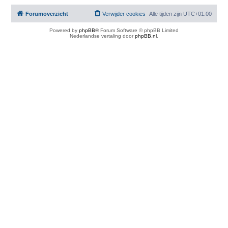
Forumoverzicht
Verwijder cookies
Alle tijden zijn
UTC+01:00
Powered by
phpBB
® Forum Software © phpBB Limited
Nederlandse vertaling door
phpBB.nl
.