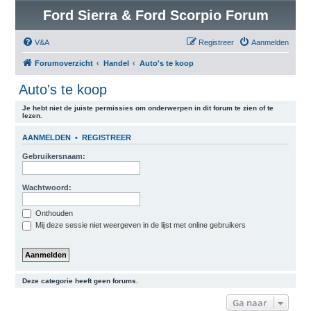
Ford Sierra & Ford Scorpio Forum
V&A
Registreer
Aanmelden
Forumoverzicht
Handel
Auto's te koop
Auto's te koop
Je hebt niet de juiste permissies om onderwerpen in dit forum te zien of te
lezen.
AANMELDEN
•
REGISTREER
Gebruikersnaam:
Wachtwoord:
Onthouden
Mij deze sessie niet weergeven in de lijst met online gebruikers
Deze categorie heeft geen forums.
Ga naar