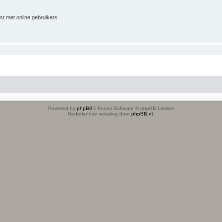
jst met online gebruikers
Powered by
phpBB
® Forum Software © phpBB Limited
Nederlandse vertaling door
phpBB.nl
.