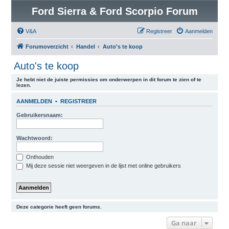
Ford Sierra & Ford Scorpio Forum
V&A
Registreer
Aanmelden
Forumoverzicht
Handel
Auto's te koop
Auto's te koop
Je hebt niet de juiste permissies om onderwerpen in dit forum te zien of te
lezen.
AANMELDEN
•
REGISTREER
Gebruikersnaam:
Wachtwoord:
Onthouden
Mij deze sessie niet weergeven in de lijst met online gebruikers
Deze categorie heeft geen forums.
Ga naar