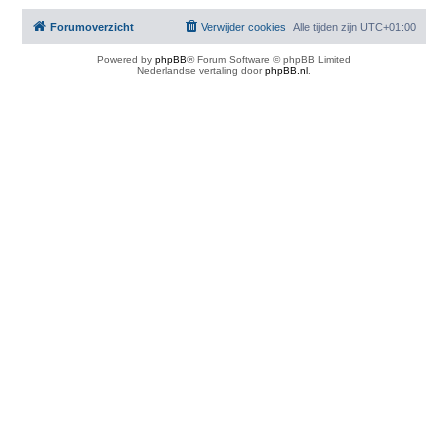
Forumoverzicht
Verwijder cookies
Alle tijden zijn
UTC+01:00
Powered by
phpBB
® Forum Software © phpBB Limited
Nederlandse vertaling door
phpBB.nl
.