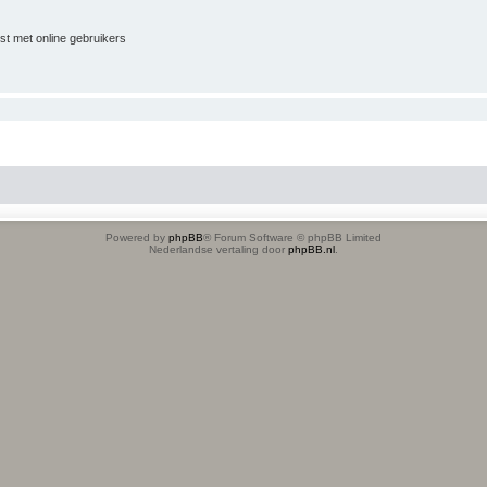
jst met online gebruikers
Powered by
phpBB
® Forum Software © phpBB Limited
Nederlandse vertaling door
phpBB.nl
.