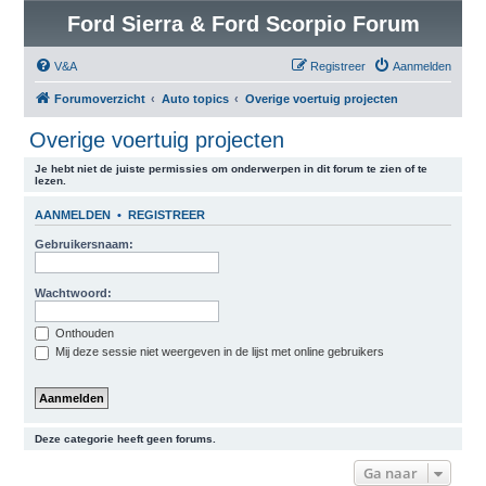
Ford Sierra & Ford Scorpio Forum
V&A
Registreer
Aanmelden
Forumoverzicht
Auto topics
Overige voertuig projecten
Overige voertuig projecten
Je hebt niet de juiste permissies om onderwerpen in dit forum te zien of te
lezen.
AANMELDEN
•
REGISTREER
Gebruikersnaam:
Wachtwoord:
Onthouden
Mij deze sessie niet weergeven in de lijst met online gebruikers
Deze categorie heeft geen forums.
Ga naar