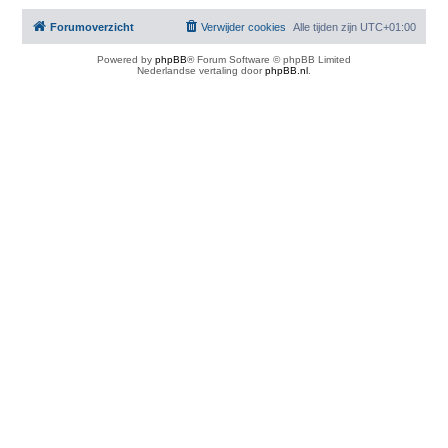
Forumoverzicht
Verwijder cookies
Alle tijden zijn
UTC+01:00
Powered by
phpBB
® Forum Software © phpBB Limited
Nederlandse vertaling door
phpBB.nl
.