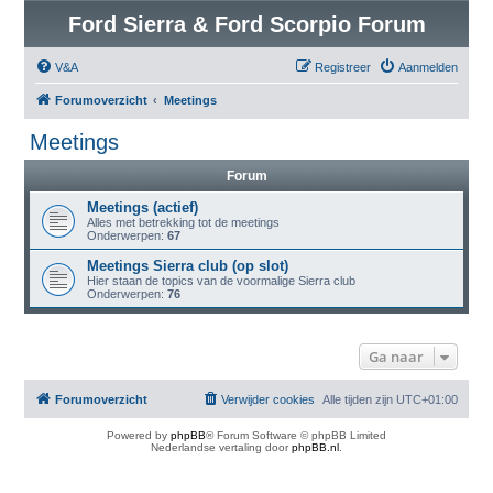
Ford Sierra & Ford Scorpio Forum
V&A
Registreer
Aanmelden
Forumoverzicht
Meetings
Meetings
Forum
Meetings (actief)
Alles met betrekking tot de meetings
Onderwerpen:
67
Meetings Sierra club (op slot)
Hier staan de topics van de voormalige Sierra club
Onderwerpen:
76
Ga naar
Forumoverzicht
Verwijder cookies
Alle tijden zijn
UTC+01:00
Powered by
phpBB
® Forum Software © phpBB Limited
Nederlandse vertaling door
phpBB.nl
.