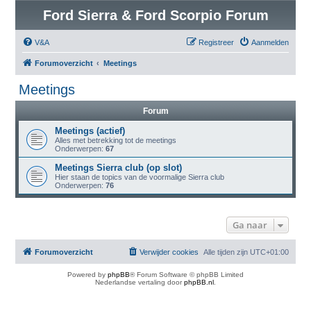
Ford Sierra & Ford Scorpio Forum
V&A
Registreer
Aanmelden
Forumoverzicht
Meetings
Meetings
Forum
Meetings (actief)
Alles met betrekking tot de meetings
Onderwerpen:
67
Meetings Sierra club (op slot)
Hier staan de topics van de voormalige Sierra club
Onderwerpen:
76
Ga naar
Forumoverzicht
Verwijder cookies
Alle tijden zijn
UTC+01:00
Powered by
phpBB
® Forum Software © phpBB Limited
Nederlandse vertaling door
phpBB.nl
.