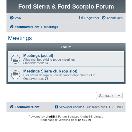
Ford Sierra & Ford Scorpio Forum
V&A
Registreer
Aanmelden
Forumoverzicht
Meetings
Meetings
Forum
Meetings (actief)
Alles met betrekking tot de meetings
Onderwerpen:
67
Meetings Sierra club (op slot)
Hier staan de topics van de voormalige Sierra club
Onderwerpen:
76
Ga naar
Forumoverzicht
Verwijder cookies
Alle tijden zijn
UTC+01:00
Powered by
phpBB
® Forum Software © phpBB Limited
Nederlandse vertaling door
phpBB.nl
.