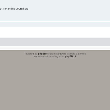
jst met online gebruikers
Powered by
phpBB
® Forum Software © phpBB Limited
Nederlandse vertaling door
phpBB.nl
.