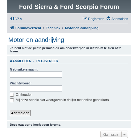
Ford Sierra & Ford Scorpio Forum
V&A
Registreer
Aanmelden
Forumoverzicht
Techniek
Motor en aandrijving
Motor en aandrijving
Je hebt niet de juiste permissies om onderwerpen in dit forum te zien of te
lezen.
AANMELDEN
•
REGISTREER
Gebruikersnaam:
Wachtwoord:
Onthouden
Mij deze sessie niet weergeven in de lijst met online gebruikers
Deze categorie heeft geen forums.
Ga naar