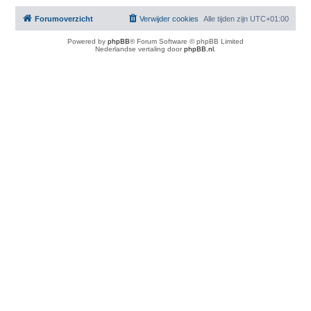
Forumoverzicht
Verwijder cookies
Alle tijden zijn
UTC+01:00
Powered by
phpBB
® Forum Software © phpBB Limited
Nederlandse vertaling door
phpBB.nl
.