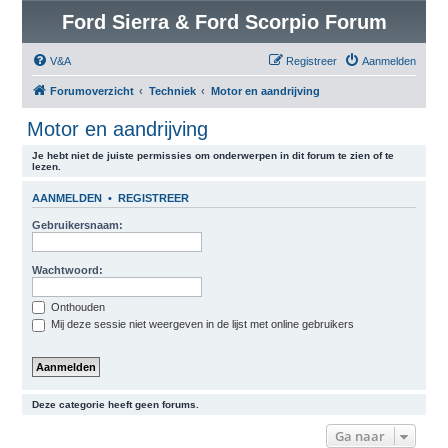
Ford Sierra & Ford Scorpio Forum
V&A
Registreer
Aanmelden
Forumoverzicht
Techniek
Motor en aandrijving
Motor en aandrijving
Je hebt niet de juiste permissies om onderwerpen in dit forum te zien of te
lezen.
AANMELDEN
•
REGISTREER
Gebruikersnaam:
Wachtwoord:
Onthouden
Mij deze sessie niet weergeven in de lijst met online gebruikers
Deze categorie heeft geen forums.
Ga naar