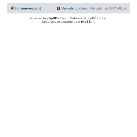
Forumoverzicht
Verwijder cookies
Alle tijden zijn
UTC+01:00
Powered by
phpBB
® Forum Software © phpBB Limited
Nederlandse vertaling door
phpBB.nl
.