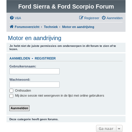
Ford Sierra & Ford Scorpio Forum
V&A
Registreer
Aanmelden
Forumoverzicht
Techniek
Motor en aandrijving
Motor en aandrijving
Je hebt niet de juiste permissies om onderwerpen in dit forum te zien of te
lezen.
AANMELDEN
•
REGISTREER
Gebruikersnaam:
Wachtwoord:
Onthouden
Mij deze sessie niet weergeven in de lijst met online gebruikers
Deze categorie heeft geen forums.
Ga naar