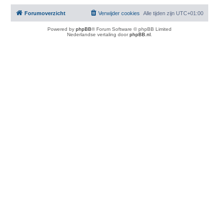
Forumoverzicht
Verwijder cookies
Alle tijden zijn
UTC+01:00
Powered by
phpBB
® Forum Software © phpBB Limited
Nederlandse vertaling door
phpBB.nl
.